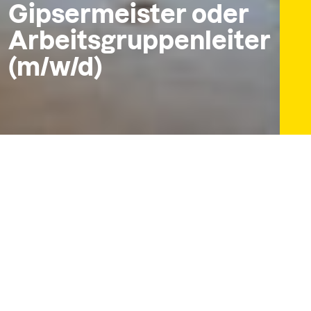
Gipsermeister oder
Arbeitsgruppenleiter
(m/w/d)
Stellenbezeichnung
Tätigkeiten:
Planung, Durchführung und Kontrolle von Maler-
und Lackiererarbeiten / Gipserarbeiten in
privaten sowie gewerblichen Objekten
Führung von Baustellenteams
Operativer Mitarbeit bei Malerarbeiten /
Gipserarbeiten im Innen- und Außenbereich