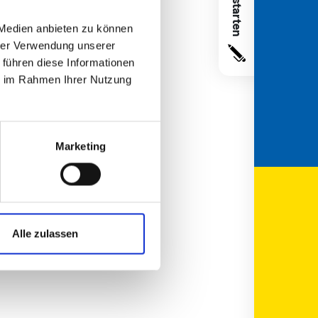
UNTE
 Medien anbieten zu können
KARRI
hrer Verwendung unserer
PROJ
 führen diese Informationen
ie im Rahmen Ihrer Nutzung
KONT
Marketing
Alle zulassen