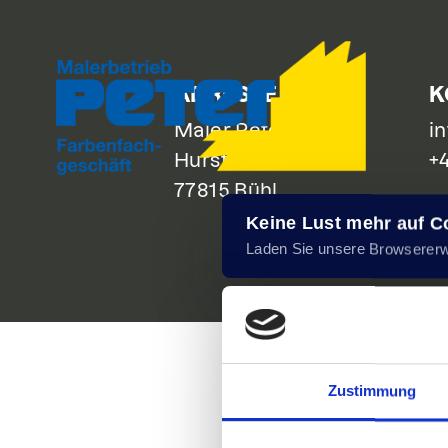
Zum
Inhalt
springen
ADRESSE
K
Maler Peter GmbH
i
Hurststraße 21
+
77815 Bühl
Keine Lust mehr auf 
Laden Sie unsere Browserer
Zustimmung